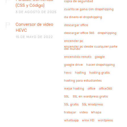
copia de seguridad
(CSS y Código)
cuanto se gana con dropshipping
3 DE AGOSTO DE 2025
da dinero el dropshipping
Conversor de video
descargar office
HEVC
descargar office 365
dropshipping
15 DE MAYO DE 2022
encender pc
encender pc desde cualquier parte
del mundo
encendido remoto
google
google drive
hacer dropshipping
hevc
hosting
hosting gratis
hosting para estudiantes
mejor hosting
office
office365
SSL
SSL en wordpress gratis
SSL gratis
SSL Wrodpress
trabajar
video
Whapa
whatsapp
winx HD
wordpress